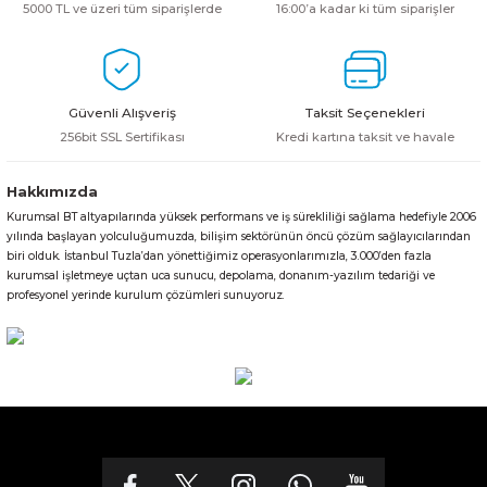
5000 TL ve üzeri tüm siparişlerde
16:00’a kadar ki tüm siparişler
Güvenli Alışveriş
Taksit Seçenekleri
256bit SSL Sertifikası
Kredi kartına taksit ve havale
Hakkımızda
Kurumsal BT altyapılarında yüksek performans ve iş sürekliliği sağlama hedefiyle 2006
yılında başlayan yolculuğumuzda, bilişim sektörünün öncü çözüm sağlayıcılarından
biri olduk. İstanbul Tuzla’dan yönettiğimiz operasyonlarımızla, 3.000’den fazla
kurumsal işletmeye uçtan uca sunucu, depolama, donanım-yazılım tedariği ve
profesyonel yerinde kurulum çözümleri sunuyoruz.