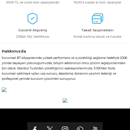
5000 TL ve üzeri tüm siparişlerde
16:00’a kadar ki tüm siparişler
Güvenli Alışveriş
Taksit Seçenekleri
256bit SSL Sertifikası
Kredi kartına taksit ve havale
Hakkımızda
Kurumsal BT altyapılarında yüksek performans ve iş sürekliliği sağlama hedefiyle 2006
yılında başlayan yolculuğumuzda, bilişim sektörünün öncü çözüm sağlayıcılarından
biri olduk. İstanbul Tuzla’dan yönettiğimiz operasyonlarımızla, 3.000’den fazla
kurumsal işletmeye uçtan uca sunucu, depolama, donanım-yazılım tedariği ve
profesyonel yerinde kurulum çözümleri sunuyoruz.