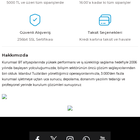
5000 TL ve üzeri tüm siparişlerde
16:00’a kadar ki tüm siparişler
Güvenli Alışveriş
Taksit Seçenekleri
256bit SSL Sertifikası
Kredi kartına taksit ve havale
Hakkımızda
Kurumsal BT altyapılarında yüksek performans ve iş sürekliliği sağlama hedefiyle 2006
yılında başlayan yolculuğumuzda, bilişim sektörünün öncü çözüm sağlayıcılarından
biri olduk. İstanbul Tuzla’dan yönettiğimiz operasyonlarımızla, 3.000’den fazla
kurumsal işletmeye uçtan uca sunucu, depolama, donanım-yazılım tedariği ve
profesyonel yerinde kurulum çözümleri sunuyoruz.