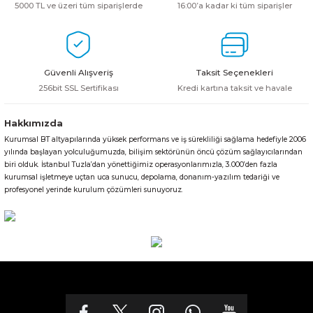
5000 TL ve üzeri tüm siparişlerde
16:00’a kadar ki tüm siparişler
Güvenli Alışveriş
Taksit Seçenekleri
256bit SSL Sertifikası
Kredi kartına taksit ve havale
Hakkımızda
Kurumsal BT altyapılarında yüksek performans ve iş sürekliliği sağlama hedefiyle 2006
yılında başlayan yolculuğumuzda, bilişim sektörünün öncü çözüm sağlayıcılarından
biri olduk. İstanbul Tuzla’dan yönettiğimiz operasyonlarımızla, 3.000’den fazla
kurumsal işletmeye uçtan uca sunucu, depolama, donanım-yazılım tedariği ve
profesyonel yerinde kurulum çözümleri sunuyoruz.