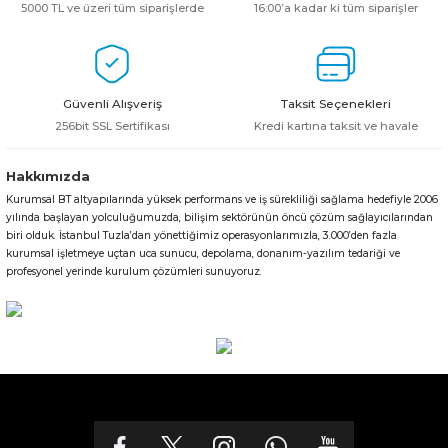
5000 TL ve üzeri tüm siparişlerde
16:00’a kadar ki tüm siparişler
Güvenli Alışveriş
Taksit Seçenekleri
256bit SSL Sertifikası
Kredi kartına taksit ve havale
Hakkımızda
Kurumsal BT altyapılarında yüksek performans ve iş sürekliliği sağlama hedefiyle 2006
yılında başlayan yolculuğumuzda, bilişim sektörünün öncü çözüm sağlayıcılarından
biri olduk. İstanbul Tuzla’dan yönettiğimiz operasyonlarımızla, 3.000’den fazla
kurumsal işletmeye uçtan uca sunucu, depolama, donanım-yazılım tedariği ve
profesyonel yerinde kurulum çözümleri sunuyoruz.