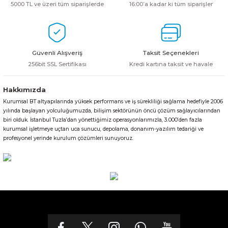
5000 TL ve üzeri tüm siparişlerde
16:00’a kadar ki tüm siparişler
Güvenli Alışveriş
Taksit Seçenekleri
256bit SSL Sertifikası
Kredi kartına taksit ve havale
Hakkımızda
Kurumsal BT altyapılarında yüksek performans ve iş sürekliliği sağlama hedefiyle 2006
yılında başlayan yolculuğumuzda, bilişim sektörünün öncü çözüm sağlayıcılarından
biri olduk. İstanbul Tuzla’dan yönettiğimiz operasyonlarımızla, 3.000’den fazla
kurumsal işletmeye uçtan uca sunucu, depolama, donanım-yazılım tedariği ve
profesyonel yerinde kurulum çözümleri sunuyoruz.