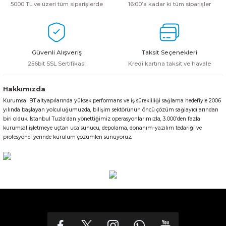
5000 TL ve üzeri tüm siparişlerde
16:00’a kadar ki tüm siparişler
Güvenli Alışveriş
Taksit Seçenekleri
256bit SSL Sertifikası
Kredi kartına taksit ve havale
Hakkımızda
Kurumsal BT altyapılarında yüksek performans ve iş sürekliliği sağlama hedefiyle 2006
yılında başlayan yolculuğumuzda, bilişim sektörünün öncü çözüm sağlayıcılarından
biri olduk. İstanbul Tuzla’dan yönettiğimiz operasyonlarımızla, 3.000’den fazla
kurumsal işletmeye uçtan uca sunucu, depolama, donanım-yazılım tedariği ve
profesyonel yerinde kurulum çözümleri sunuyoruz.