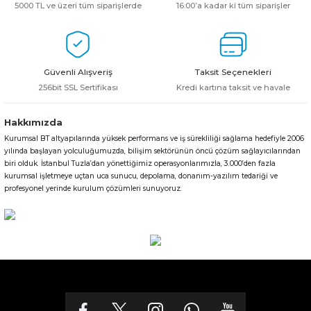
5000 TL ve üzeri tüm siparişlerde
16:00’a kadar ki tüm siparişler
Güvenli Alışveriş
Taksit Seçenekleri
256bit SSL Sertifikası
Kredi kartına taksit ve havale
Hakkımızda
Kurumsal BT altyapılarında yüksek performans ve iş sürekliliği sağlama hedefiyle 2006
yılında başlayan yolculuğumuzda, bilişim sektörünün öncü çözüm sağlayıcılarından
biri olduk. İstanbul Tuzla’dan yönettiğimiz operasyonlarımızla, 3.000’den fazla
kurumsal işletmeye uçtan uca sunucu, depolama, donanım-yazılım tedariği ve
profesyonel yerinde kurulum çözümleri sunuyoruz.