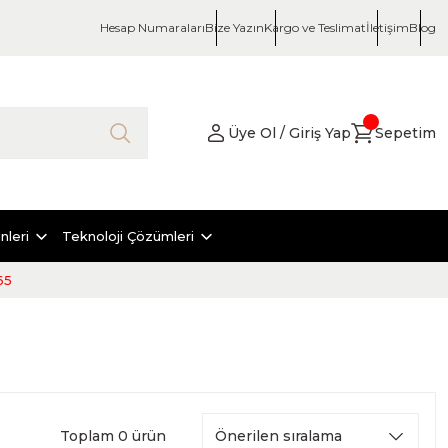
Hesap Numaraları
Bize Yazın
Kargo ve Teslimat
İletişim
Blog
Üye Ol / Giriş Yap
Sepetim
nleri
Teknoloji Çözümleri
65
Toplam 0 ürün