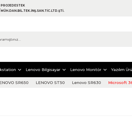
PROJEDESTEK
MÜH.DAN.BİL.TEK.İNŞ.SAN.TİC.LTD.ŞTİ.
kstation
Lenovo Bilgisayar
Lenovo Monitör
Yazılım Ürü
ENOVO SR650
LENOVO ST50
Lenovo SR630
Microsoft 3