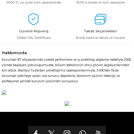
5000 TL ve üzeri tüm siparişlerde
16:00’a kadar ki tüm siparişler
Güvenli Alışveriş
Taksit Seçenekleri
256bit SSL Sertifikası
Kredi kartına taksit ve havale
Hakkımızda
Kurumsal BT altyapılarında yüksek performans ve iş sürekliliği sağlama hedefiyle 2006
yılında başlayan yolculuğumuzda, bilişim sektörünün öncü çözüm sağlayıcılarından
biri olduk. İstanbul Tuzla’dan yönettiğimiz operasyonlarımızla, 3.000’den fazla
kurumsal işletmeye uçtan uca sunucu, depolama, donanım-yazılım tedariği ve
profesyonel yerinde kurulum çözümleri sunuyoruz.