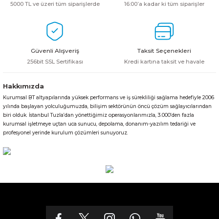
5000 TL ve üzeri tüm siparişlerde
16:00’a kadar ki tüm siparişler
Güvenli Alışveriş
Taksit Seçenekleri
256bit SSL Sertifikası
Kredi kartına taksit ve havale
Hakkımızda
Kurumsal BT altyapılarında yüksek performans ve iş sürekliliği sağlama hedefiyle 2006
yılında başlayan yolculuğumuzda, bilişim sektörünün öncü çözüm sağlayıcılarından
biri olduk. İstanbul Tuzla’dan yönettiğimiz operasyonlarımızla, 3.000’den fazla
kurumsal işletmeye uçtan uca sunucu, depolama, donanım-yazılım tedariği ve
profesyonel yerinde kurulum çözümleri sunuyoruz.