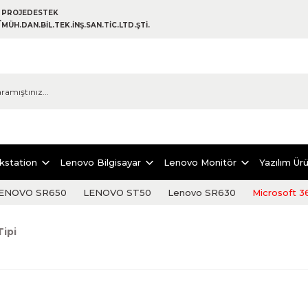
PROJEDESTEK
MÜH.DAN.BİL.TEK.İNŞ.SAN.TİC.LTD.ŞTİ.
kstation
Lenovo Bilgisayar
Lenovo Monitör
Yazılım Ürü
ENOVO SR650
LENOVO ST50
Lenovo SR630
Microsoft 3
Tipi