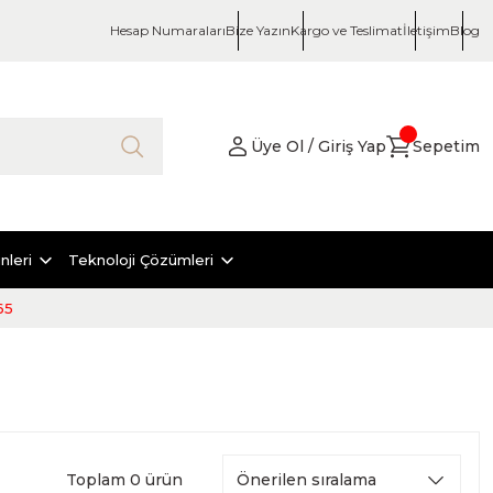
Hesap Numaraları
Bize Yazın
Kargo ve Teslimat
İletişim
Blog
Üye Ol / Giriş Yap
Sepetim
nleri
Teknoloji Çözümleri
65
Toplam 0 ürün