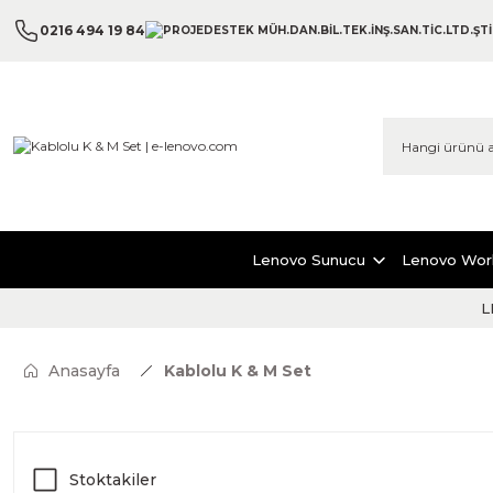
0216 494 19 84
Lenovo Sunucu
Lenovo Wor
L
Anasayfa
Kablolu K & M Set
Stoktakiler