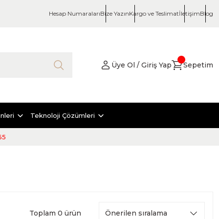
Hesap Numaraları
Bize Yazın
Kargo ve Teslimat
İletişim
Blog
Üye Ol / Giriş Yap
Sepetim
nleri
Teknoloji Çözümleri
65
Toplam 0 ürün