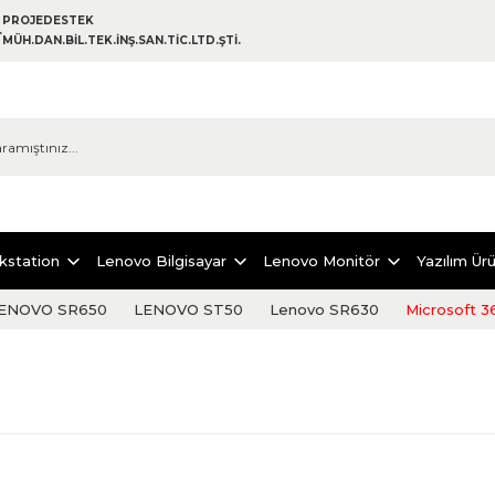
PROJEDESTEK
MÜH.DAN.BİL.TEK.İNŞ.SAN.TİC.LTD.ŞTİ.
kstation
Lenovo Bilgisayar
Lenovo Monitör
Yazılım Ürü
ENOVO SR650
LENOVO ST50
Lenovo SR630
Microsoft 3