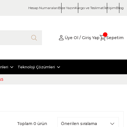
Hesap Numaraları
Bize Yazın
Kargo ve Teslimat
İletişim
Blog
Üye Ol / Giriş Yap
Sepetim
nleri
Teknoloji Çözümleri
65
Toplam 0 ürün