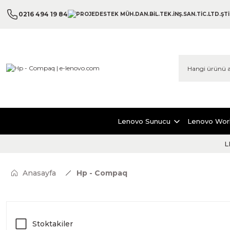
0216 494 19 84
Lenovo Sunucu
Lenovo Wor
L
Anasayfa
Hp - Compaq
Stoktakiler