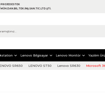
PROJEDESTEK
MÜH.DAN.BİL.TEK.İNŞ.SAN.TİC.LTD.ŞTİ.
kstation
Lenovo Bilgisayar
Lenovo Monitör
Yazılım Ürü
ENOVO SR650
LENOVO ST50
Lenovo SR630
Microsoft 3