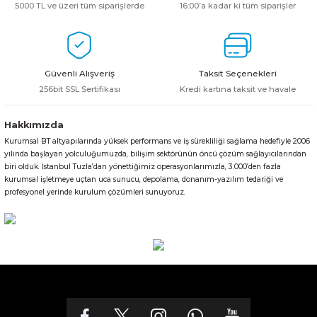
5000 TL ve üzeri tüm siparişlerde
16:00’a kadar ki tüm siparişler
Güvenli Alışveriş
Taksit Seçenekleri
256bit SSL Sertifikası
Kredi kartına taksit ve havale
Hakkımızda
Kurumsal BT altyapılarında yüksek performans ve iş sürekliliği sağlama hedefiyle 2006
yılında başlayan yolculuğumuzda, bilişim sektörünün öncü çözüm sağlayıcılarından
biri olduk. İstanbul Tuzla’dan yönettiğimiz operasyonlarımızla, 3.000’den fazla
kurumsal işletmeye uçtan uca sunucu, depolama, donanım-yazılım tedariği ve
profesyonel yerinde kurulum çözümleri sunuyoruz.