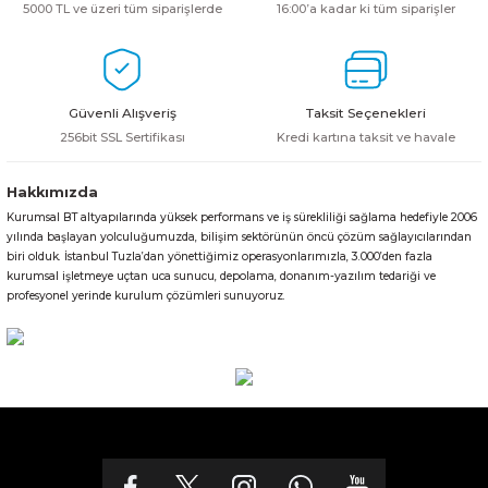
5000 TL ve üzeri tüm siparişlerde
16:00’a kadar ki tüm siparişler
Güvenli Alışveriş
Taksit Seçenekleri
256bit SSL Sertifikası
Kredi kartına taksit ve havale
Hakkımızda
Kurumsal BT altyapılarında yüksek performans ve iş sürekliliği sağlama hedefiyle 2006
yılında başlayan yolculuğumuzda, bilişim sektörünün öncü çözüm sağlayıcılarından
biri olduk. İstanbul Tuzla’dan yönettiğimiz operasyonlarımızla, 3.000’den fazla
kurumsal işletmeye uçtan uca sunucu, depolama, donanım-yazılım tedariği ve
profesyonel yerinde kurulum çözümleri sunuyoruz.