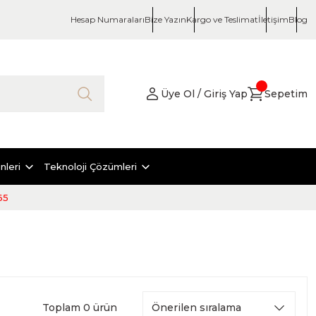
Hesap Numaraları
Bize Yazın
Kargo ve Teslimat
İletişim
Blog
Üye Ol / Giriş Yap
Sepetim
nleri
Teknoloji Çözümleri
65
Toplam 0 ürün