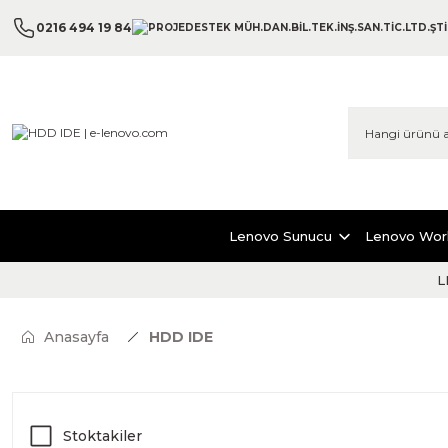
0216 494 19 84
Lenovo Sunucu
Lenovo Wor
L
Anasayfa
HDD IDE
Stoktakiler