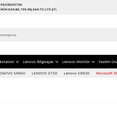
PROJEDESTEK
MÜH.DAN.BİL.TEK.İNŞ.SAN.TİC.LTD.ŞTİ.
kstation
Lenovo Bilgisayar
Lenovo Monitör
Yazılım Ürü
ENOVO SR650
LENOVO ST50
Lenovo SR630
Microsoft 3