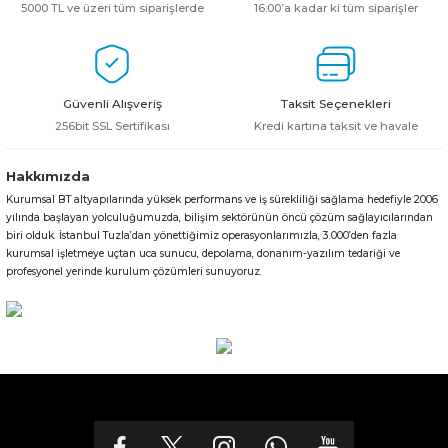
5000 TL ve üzeri tüm siparişlerde
16:00’a kadar ki tüm siparişler
Güvenli Alışveriş
Taksit Seçenekleri
256bit SSL Sertifikası
Kredi kartına taksit ve havale
Hakkımızda
Kurumsal BT altyapılarında yüksek performans ve iş sürekliliği sağlama hedefiyle 2006
yılında başlayan yolculuğumuzda, bilişim sektörünün öncü çözüm sağlayıcılarından
biri olduk. İstanbul Tuzla’dan yönettiğimiz operasyonlarımızla, 3.000’den fazla
kurumsal işletmeye uçtan uca sunucu, depolama, donanım-yazılım tedariği ve
profesyonel yerinde kurulum çözümleri sunuyoruz.