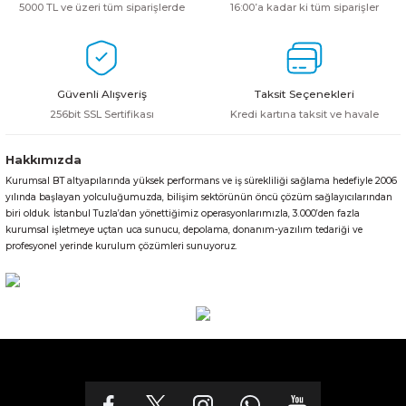
5000 TL ve üzeri tüm siparişlerde
16:00’a kadar ki tüm siparişler
Güvenli Alışveriş
Taksit Seçenekleri
256bit SSL Sertifikası
Kredi kartına taksit ve havale
Hakkımızda
Kurumsal BT altyapılarında yüksek performans ve iş sürekliliği sağlama hedefiyle 2006
yılında başlayan yolculuğumuzda, bilişim sektörünün öncü çözüm sağlayıcılarından
biri olduk. İstanbul Tuzla’dan yönettiğimiz operasyonlarımızla, 3.000’den fazla
kurumsal işletmeye uçtan uca sunucu, depolama, donanım-yazılım tedariği ve
profesyonel yerinde kurulum çözümleri sunuyoruz.