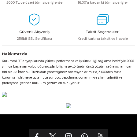
5000 TL ve üzeri tüm siparişlerde
16:00’a kadar ki tüm siparişler
Güvenli Alışveriş
Taksit Seçenekleri
256bit SSL Sertifikası
Kredi kartına taksit ve havale
Hakkımızda
Kurumsal BT altyapılarında yüksek performans ve iş sürekliliği sağlama hedefiyle 2006
yılında başlayan yolculuğumuzda, bilişim sektörünün öncü çözüm sağlayıcılarından
biri olduk. İstanbul Tuzla’dan yönettiğimiz operasyonlarımızla, 3.000’den fazla
kurumsal işletmeye uçtan uca sunucu, depolama, donanım-yazılım tedariği ve
profesyonel yerinde kurulum çözümleri sunuyoruz.