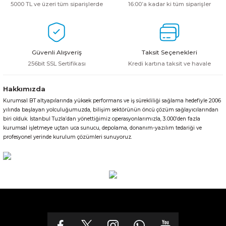
5000 TL ve üzeri tüm siparişlerde
16:00’a kadar ki tüm siparişler
Güvenli Alışveriş
Taksit Seçenekleri
256bit SSL Sertifikası
Kredi kartına taksit ve havale
Hakkımızda
Kurumsal BT altyapılarında yüksek performans ve iş sürekliliği sağlama hedefiyle 2006
yılında başlayan yolculuğumuzda, bilişim sektörünün öncü çözüm sağlayıcılarından
biri olduk. İstanbul Tuzla’dan yönettiğimiz operasyonlarımızla, 3.000’den fazla
kurumsal işletmeye uçtan uca sunucu, depolama, donanım-yazılım tedariği ve
profesyonel yerinde kurulum çözümleri sunuyoruz.