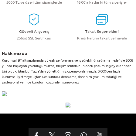
5000 TL ve üzeri tüm siparişlerde
16:00’a kadar ki tüm siparişler
Güvenli Alışveriş
Taksit Seçenekleri
256bit SSL Sertifikası
Kredi kartına taksit ve havale
Hakkımızda
Kurumsal BT altyapılarında yüksek performans ve iş sürekliliği sağlama hedefiyle 2006
yılında başlayan yolculuğumuzda, bilişim sektörünün öncü çözüm sağlayıcılarından
biri olduk. İstanbul Tuzla’dan yönettiğimiz operasyonlarımızla, 3.000’den fazla
kurumsal işletmeye uçtan uca sunucu, depolama, donanım-yazılım tedariği ve
profesyonel yerinde kurulum çözümleri sunuyoruz.