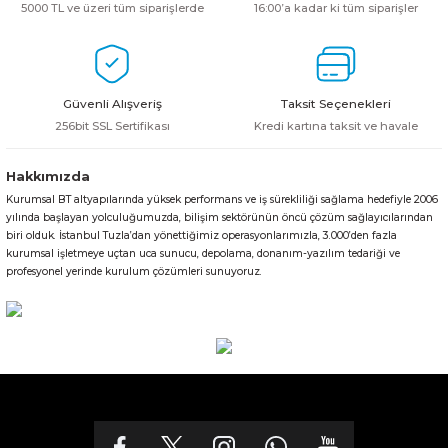
5000 TL ve üzeri tüm siparişlerde
16:00’a kadar ki tüm siparişler
Güvenli Alışveriş
Taksit Seçenekleri
256bit SSL Sertifikası
Kredi kartına taksit ve havale
Hakkımızda
Kurumsal BT altyapılarında yüksek performans ve iş sürekliliği sağlama hedefiyle 2006
yılında başlayan yolculuğumuzda, bilişim sektörünün öncü çözüm sağlayıcılarından
biri olduk. İstanbul Tuzla’dan yönettiğimiz operasyonlarımızla, 3.000’den fazla
kurumsal işletmeye uçtan uca sunucu, depolama, donanım-yazılım tedariği ve
profesyonel yerinde kurulum çözümleri sunuyoruz.