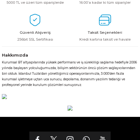
5000 TL ve üzeri tüm siparişlerde
16:00’a kadar ki tüm siparişler
Güvenli Alışveriş
Taksit Seçenekleri
256bit SSL Sertifikası
Kredi kartına taksit ve havale
Hakkımızda
Kurumsal BT altyapılarında yüksek performans ve iş sürekliliği sağlama hedefiyle 2006
yılında başlayan yolculuğumuzda, bilişim sektörünün öncü çözüm sağlayıcılarından
biri olduk. İstanbul Tuzla’dan yönettiğimiz operasyonlarımızla, 3.000’den fazla
kurumsal işletmeye uçtan uca sunucu, depolama, donanım-yazılım tedariği ve
profesyonel yerinde kurulum çözümleri sunuyoruz.