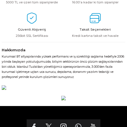
5000 TL ve üzeri tüm siparişlerde
16:00’a kadar ki tüm siparişler
Güvenli Alışveriş
Taksit Seçenekleri
256bit SSL Sertifikası
Kredi kartına taksit ve havale
Hakkımızda
Kurumsal BT altyapılarında yüksek performans ve iş sürekliliği sağlama hedefiyle 2006
yılında başlayan yolculuğumuzda, bilişim sektörünün öncü çözüm sağlayıcılarından
biri olduk. İstanbul Tuzla’dan yönettiğimiz operasyonlarımızla, 3.000’den fazla
kurumsal işletmeye uçtan uca sunucu, depolama, donanım-yazılım tedariği ve
profesyonel yerinde kurulum çözümleri sunuyoruz.