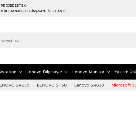
PROJEDESTEK
MÜH.DAN.BİL.TEK.İNŞ.SAN.TİC.LTD.ŞTİ.
kstation
Lenovo Bilgisayar
Lenovo Monitör
Yazılım Ürü
ENOVO SR650
LENOVO ST50
Lenovo SR630
Microsoft 3