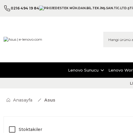
0216 494 19 84
Lenovo Sunucu
Lenovo Wor
L
Anasayfa
Asus
Stoktakiler