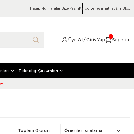
Hesap Numaraları
Bize Yazın
Kargo ve Teslimat
İletişim
Blog
Üye Ol / Giriş Yap
Sepetim
nleri
Teknoloji Çözümleri
65
Toplam 0 ürün