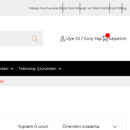
Hesap Numaraları
Bize Yazın
Kargo ve Teslimat
İletişim
Blog
Üye Ol / Giriş Yap
Sepetim
nleri
Teknoloji Çözümleri
65
Toplam 0 ürün