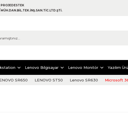
PROJEDESTEK
MÜH.DAN.BİL.TEK.İNŞ.SAN.TİC.LTD.ŞTİ.
kstation
Lenovo Bilgisayar
Lenovo Monitör
Yazılım Ürü
ENOVO SR650
LENOVO ST50
Lenovo SR630
Microsoft 3