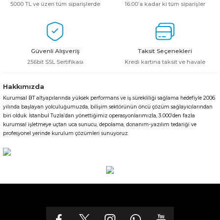
5000 TL ve üzeri tüm siparişlerde
16:00’a kadar ki tüm siparişler
Güvenli Alışveriş
Taksit Seçenekleri
256bit SSL Sertifikası
Kredi kartına taksit ve havale
Hakkımızda
Kurumsal BT altyapılarında yüksek performans ve iş sürekliliği sağlama hedefiyle 2006
yılında başlayan yolculuğumuzda, bilişim sektörünün öncü çözüm sağlayıcılarından
biri olduk. İstanbul Tuzla’dan yönettiğimiz operasyonlarımızla, 3.000’den fazla
kurumsal işletmeye uçtan uca sunucu, depolama, donanım-yazılım tedariği ve
profesyonel yerinde kurulum çözümleri sunuyoruz.