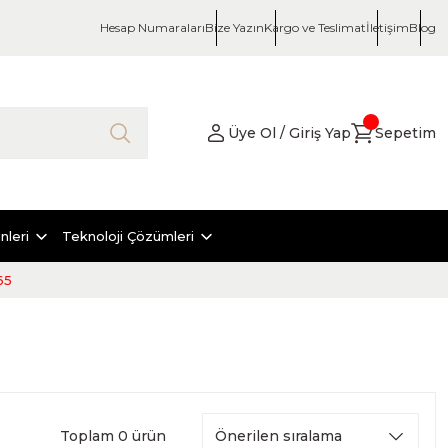
Hesap Numaraları
Bize Yazın
Kargo ve Teslimat
İletişim
Blog
Üye Ol / Giriş Yap
Sepetim
nleri
Teknoloji Çözümleri
65
Toplam 0 ürün