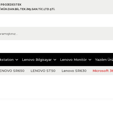
PROJEDESTEK
MÜH.DAN.BİL.TEK.İNŞ.SAN.TİC.LTD.ŞTİ.
kstation
Lenovo Bilgisayar
Lenovo Monitör
Yazılım Ürü
ENOVO SR650
LENOVO ST50
Lenovo SR630
Microsoft 3