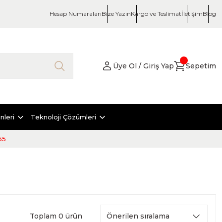
Hesap Numaraları
Bize Yazın
Kargo ve Teslimat
İletişim
Blog
Üye Ol / Giriş Yap
Sepetim
nleri
Teknoloji Çözümleri
65
Toplam 0 ürün