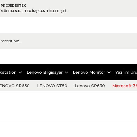
PROJEDESTEK
MÜH.DAN.BİL.TEK.İNŞ.SAN.TİC.LTD.ŞTİ.
kstation
Lenovo Bilgisayar
Lenovo Monitör
Yazılım Ürü
ENOVO SR650
LENOVO ST50
Lenovo SR630
Microsoft 3