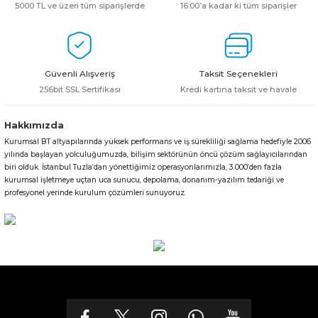
5000 TL ve üzeri tüm siparişlerde
16:00’a kadar ki tüm siparişler
Güvenli Alışveriş
Taksit Seçenekleri
256bit SSL Sertifikası
Kredi kartına taksit ve havale
Hakkımızda
Kurumsal BT altyapılarında yüksek performans ve iş sürekliliği sağlama hedefiyle 2006
yılında başlayan yolculuğumuzda, bilişim sektörünün öncü çözüm sağlayıcılarından
biri olduk. İstanbul Tuzla’dan yönettiğimiz operasyonlarımızla, 3.000’den fazla
kurumsal işletmeye uçtan uca sunucu, depolama, donanım-yazılım tedariği ve
profesyonel yerinde kurulum çözümleri sunuyoruz.