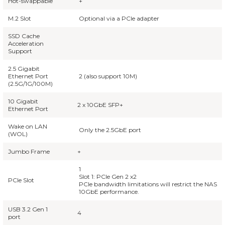
Hot-swappable
+
M.2 Slot
Optional via a PCIe adapter
SSD Cache
Acceleration
Support
2.5 Gigabit
Ethernet Port
2 (also support 10M)
(2.5G/1G/100M)
10 Gigabit
2 x 10GbE SFP+
Ethernet Port
Wake on LAN
Only the 2.5GbE port
(WOL)
Jumbo Frame
+
1
Slot 1: PCIe Gen 2 x2
PCIe Slot
PCIe bandwidth limitations will restrict the NAS
10GbE performance.
USB 3.2 Gen 1
4
port