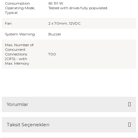
Consumption:
69.191 W
Operating Mode,
Tested with drives fully populated.
Typical
Fan
2 x 70mm, 12VDC
System Warning
Buzzer
Max. Number of
Concurrent
Connections
700
(CIFS) - with
Max. Memory
Yorumlar
Taksit Seçenekleri
Bu ürüne ilk yorumu siz yapın!