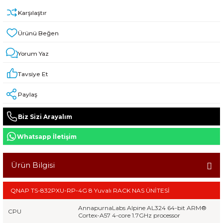
Karşılaştır
Yorum Yaz
Tavsiye Et
Paylaş
Biz Sizi Arayalım
Whatsapp İletişim
Ürün Bilgisi
QNAP TS-832PXU-RP-4G 8 Yuvalı RACK NAS ÜNİTESİ
AnnapurnaLabs Alpine AL324 64-bit ARM®
CPU
Cortex-A57 4-core 1.7GHz processor