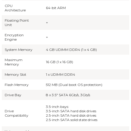
CPU
64-bit ARM
Architecture
Floating Point
+
Unit
Encryption
+
Engine
System Memory
4 GB UDIMM DDR4 (1 x 4 GB)
Maximum
16 GB (1 x 16 GB)
Memory
Memory Slot
1 x UDIMM DDR4
Flash Memory
512 MB (Dual boot OS protection)
Drive Bay
8 x 3.5" SATA 6Gb/s, 3Gb/s
3.5-inch bays:
Drive
3.5-inch SATA hard disk drives
Compatibility
2.5-inch SATA hard disk drives
2.5-inch SATA solid state drives