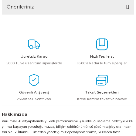
Önerileriniz
Yorum Yaz
Bu ürünün fiyat bilgisi, resim, ürün açıklamalarında ve diğer
konularda yetersiz gördüğünüz noktaları öneri formunu kullanarak
tarafımıza iletebilirsiniz.
Görüş ve önerileriniz için teşekkür ederiz.
Ürün resmi kalitesiz, bozuk veya görüntülenemiyor.
Ücretsiz Kargo
Hızlı Teslimat
Ürün açıklamasında eksik bilgiler bulunuyor.
5000 TL ve üzeri tüm siparişlerde
16:00’a kadar ki tüm siparişler
Ürün bilgilerinde hatalar bulunuyor.
Ürün fiyatı diğer sitelerden daha pahalı.
Bu ürüne benzer farklı alternatifler olmalı.
Güvenli Alışveriş
Taksit Seçenekleri
256bit SSL Sertifikası
Kredi kartına taksit ve havale
Hakkımızda
Kurumsal BT altyapılarında yüksek performans ve iş sürekliliği sağlama hedefiyle 2006
Gönder
yılında başlayan yolculuğumuzda, bilişim sektörünün öncü çözüm sağlayıcılarından
biri olduk. İstanbul Tuzla’dan yönettiğimiz operasyonlarımızla, 3.000’den fazla