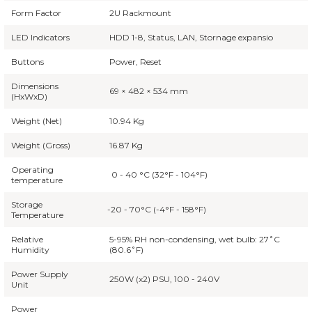
Form Factor
2U Rackmount
LED Indicators
HDD 1-8, Status, LAN, Stornage expansio
Buttons
Power, Reset
Dimensions
69 × 482 × 534 mm
(HxWxD)
Weight (Net)
10.94 Kg
Weight (Gross)
16.87 Kg
Operating
0 - 40 °C (32°F - 104°F)
temperature
Storage
-20 - 70°C (-4°F - 158°F)
Temperature
Relative
5-95% RH non-condensing, wet bulb: 27˚C
Humidity
(80.6˚F)
Power Supply
250W (x2) PSU, 100 - 240V
Unit
Power