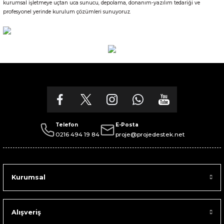
kurumsal işletmeye uçtan uca sunucu, depolama, donanım-yazılım tedariği ve
profesyonel yerinde kurulum çözümleri sunuyoruz.
Telefon
E-Posta
0216 494 19 84
proje@projedestek.net
Kurumsal
Alışveriş