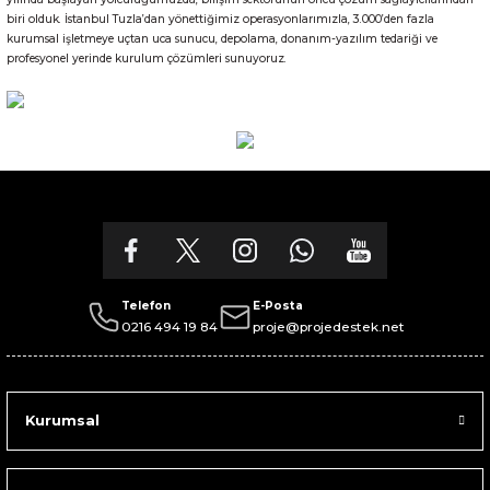
biri olduk. İstanbul Tuzla’dan yönettiğimiz operasyonlarımızla, 3.000’den fazla
kurumsal işletmeye uçtan uca sunucu, depolama, donanım-yazılım tedariği ve
profesyonel yerinde kurulum çözümleri sunuyoruz.
Telefon
E-Posta
0216 494 19 84
proje@projedestek.net
Kurumsal