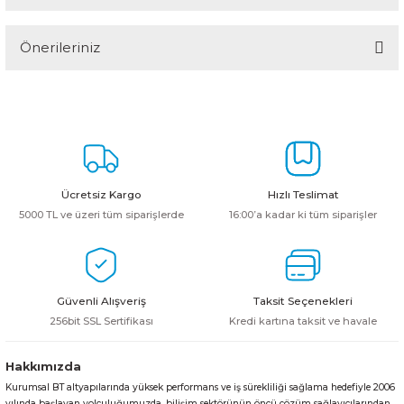
Önerileriniz
Yorum Yaz
Bu ürünün fiyat bilgisi, resim, ürün açıklamalarında ve diğer
konularda yetersiz gördüğünüz noktaları öneri formunu kullanarak
tarafımıza iletebilirsiniz.
Görüş ve önerileriniz için teşekkür ederiz.
Ürün resmi kalitesiz, bozuk veya görüntülenemiyor.
Ücretsiz Kargo
Hızlı Teslimat
Ürün açıklamasında eksik bilgiler bulunuyor.
5000 TL ve üzeri tüm siparişlerde
16:00’a kadar ki tüm siparişler
Ürün bilgilerinde hatalar bulunuyor.
Ürün fiyatı diğer sitelerden daha pahalı.
Bu ürüne benzer farklı alternatifler olmalı.
Güvenli Alışveriş
Taksit Seçenekleri
256bit SSL Sertifikası
Kredi kartına taksit ve havale
Hakkımızda
Kurumsal BT altyapılarında yüksek performans ve iş sürekliliği sağlama hedefiyle 2006
Gönder
yılında başlayan yolculuğumuzda, bilişim sektörünün öncü çözüm sağlayıcılarından