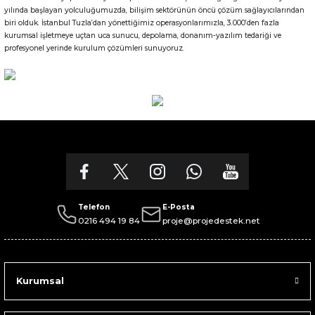
Gönder
yılında başlayan yolculuğumuzda, bilişim sektörünün öncü çözüm sağlayıcılarından
biri olduk. İstanbul Tuzla’dan yönettiğimiz operasyonlarımızla, 3.000’den fazla
kurumsal işletmeye uçtan uca sunucu, depolama, donanım-yazılım tedariği ve
profesyonel yerinde kurulum çözümleri sunuyoruz.
Telefon
E-Posta
0216 494 19 84
proje@projedestek.net
Kurumsal