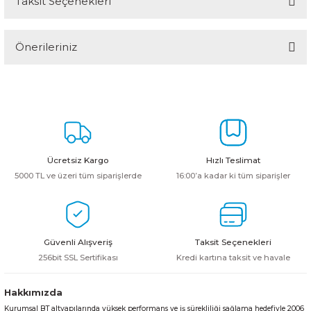
Taksit Seçenekleri
Bu ürüne ilk yorumu siz yapın!
Önerileriniz
Yorum Yaz
Bu ürünün fiyat bilgisi, resim, ürün açıklamalarında ve diğer
konularda yetersiz gördüğünüz noktaları öneri formunu kullanarak
tarafımıza iletebilirsiniz.
Görüş ve önerileriniz için teşekkür ederiz.
Ürün resmi kalitesiz, bozuk veya görüntülenemiyor.
Ücretsiz Kargo
Hızlı Teslimat
Ürün açıklamasında eksik bilgiler bulunuyor.
5000 TL ve üzeri tüm siparişlerde
16:00’a kadar ki tüm siparişler
Ürün bilgilerinde hatalar bulunuyor.
Ürün fiyatı diğer sitelerden daha pahalı.
Bu ürüne benzer farklı alternatifler olmalı.
Güvenli Alışveriş
Taksit Seçenekleri
256bit SSL Sertifikası
Kredi kartına taksit ve havale
Hakkımızda
Kurumsal BT altyapılarında yüksek performans ve iş sürekliliği sağlama hedefiyle 2006