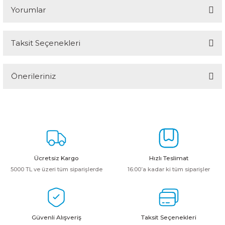
Yorumlar
Taksit Seçenekleri
Bu ürüne ilk yorumu siz yapın!
Önerileriniz
Yorum Yaz
Bu ürünün fiyat bilgisi, resim, ürün açıklamalarında ve diğer
konularda yetersiz gördüğünüz noktaları öneri formunu kullanarak
tarafımıza iletebilirsiniz.
Görüş ve önerileriniz için teşekkür ederiz.
Ürün resmi kalitesiz, bozuk veya görüntülenemiyor.
Ücretsiz Kargo
Hızlı Teslimat
Ürün açıklamasında eksik bilgiler bulunuyor.
5000 TL ve üzeri tüm siparişlerde
16:00’a kadar ki tüm siparişler
Ürün bilgilerinde hatalar bulunuyor.
Ürün fiyatı diğer sitelerden daha pahalı.
Bu ürüne benzer farklı alternatifler olmalı.
Güvenli Alışveriş
Taksit Seçenekleri