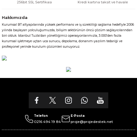
256bit SSL Sertifikası
Kredi kartına taksit ve havale
Hakkımızda
Kurumsal BT altyapılarında yüksek performans ve iş sürekliliği sağlama hedefiyle 2006
Gönder
yılında başlayan yolculuğumuzda, bilişim sektörünün öncü çözüm sağlayıcılarından
biri olduk. İstanbul Tuzla’dan yönettiğimiz operasyonlarımızla, 3.000’den fazla
kurumsal işletmeye uçtan uca sunucu, depolama, donanım-yazılım tedariği ve
profesyonel yerinde kurulum çözümleri sunuyoruz.
Telefon
E-Posta
0216 494 19 84
proje@projedestek.net