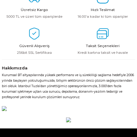
Ürün resmi kalitesiz, bozuk veya görüntülenemiyor.
Ücretsiz Kargo
Hızlı Teslimat
Ürün açıklamasında eksik bilgiler bulunuyor.
5000 TL ve üzeri tüm siparişlerde
16:00’a kadar ki tüm siparişler
Ürün bilgilerinde hatalar bulunuyor.
Ürün fiyatı diğer sitelerden daha pahalı.
Bu ürüne benzer farklı alternatifler olmalı.
Güvenli Alışveriş
Taksit Seçenekleri
256bit SSL Sertifikası
Kredi kartına taksit ve havale
Hakkımızda
Kurumsal BT altyapılarında yüksek performans ve iş sürekliliği sağlama hedefiyle 2006
Gönder
yılında başlayan yolculuğumuzda, bilişim sektörünün öncü çözüm sağlayıcılarından
biri olduk. İstanbul Tuzla’dan yönettiğimiz operasyonlarımızla, 3.000’den fazla
kurumsal işletmeye uçtan uca sunucu, depolama, donanım-yazılım tedariği ve
profesyonel yerinde kurulum çözümleri sunuyoruz.