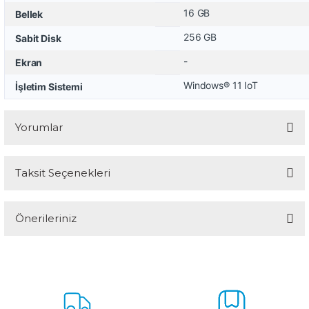
16 GB
Bellek
256 GB
Sabit Disk
-
Ekran
Windows® 11 IoT
İşletim Sistemi
Yorumlar
Taksit Seçenekleri
Bu ürüne ilk yorumu siz yapın!
Önerileriniz
Yorum Yaz
Bu ürünün fiyat bilgisi, resim, ürün açıklamalarında ve diğer
konularda yetersiz gördüğünüz noktaları öneri formunu kullanarak
tarafımıza iletebilirsiniz.
Görüş ve önerileriniz için teşekkür ederiz.