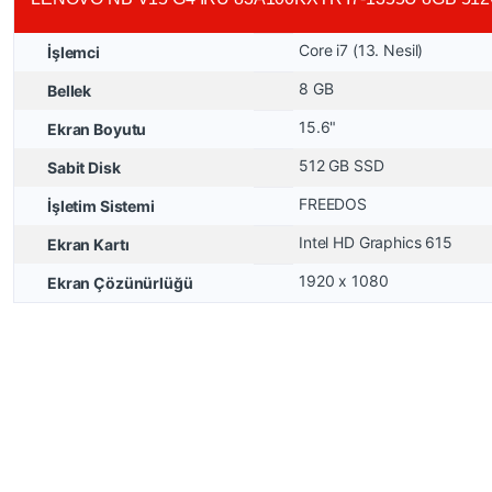
Core i7 (13. Nesil)
İşlemci
8 GB
Bellek
15.6"
Ekran Boyutu
512 GB SSD
Sabit Disk
FREEDOS
İşletim Sistemi
Intel HD Graphics 615
Ekran Kartı
1920 x 1080
Ekran Çözünürlüğü
Bu ürünün fiyat bilgisi, resim, ürün açıklamalarında ve diğer konulard
Görüş ve önerileriniz için teşekkür ederiz.
Ürün resmi kalitesiz, bozuk veya görüntülenemiyor.
Ürün açıklamasında eksik bilgiler bulunuyor.