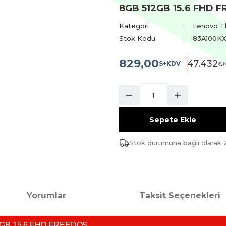
8GB 512GB 15.6 FHD 
Kategori
Lenovo T
Stok Kodu
83A100K
829,00
47.432
₺
$+KDV
Sepete Ekle
Stok durumuna bağlı olarak 
Yorumlar
Taksit Seçenekleri
2GB 15.6 FHD FREEDOS