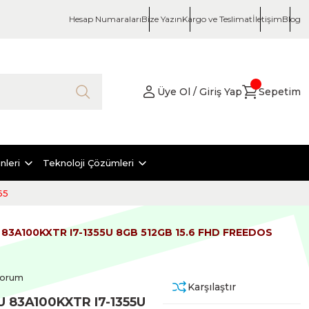
Hesap Numaraları
Bize Yazın
Kargo ve Teslimat
İletişim
Blog
Üye Ol / Giriş Yap
Sepetim
nleri
Teknoloji Çözümleri
65
 83A100KXTR I7-1355U 8GB 512GB 15.6 FHD FREEDOS
Yorum
Karşılaştır
 83A100KXTR I7-1355U