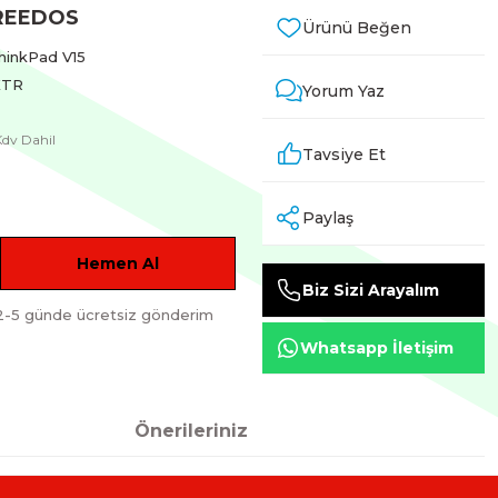
FREEDOS
hinkPad V15
XTR
Yorum Yaz
Kdv Dahil
Tavsiye Et
Paylaş
Hemen Al
Biz Sizi Arayalım
2-5 günde ücretsiz gönderim
Whatsapp İletişim
Önerileriniz