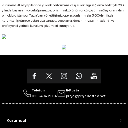
Kurumsal BT altyapılarında yüksek performans ve iş sürekliliği sağlama hedefiyle 2006
Gönder
yılında başlayan yolculuğumuzda, bilişim sektörünün öncü çözüm sağlayıcılarından
biri olduk. İstanbul Tuzla’dan yönettiğimiz operasyonlarımızla, 3.000’den fazla
kurumsal işletmeye uçtan uca sunucu, depolama, donanım-yazılım tedariği ve
profesyonel yerinde kurulum çözümleri sunuyoruz.
Telefon
E-Posta
0216 494 19 84
proje@projedestek.net
Kurumsal