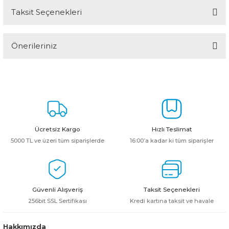
Taksit Seçenekleri
Bu ürüne ilk yorumu siz yapın!
Önerileriniz
Yorum Yaz
Bu ürünün fiyat bilgisi, resim, ürün açıklamalarında ve diğer
konularda yetersiz gördüğünüz noktaları öneri formunu kullanarak
tarafımıza iletebilirsiniz.
Görüş ve önerileriniz için teşekkür ederiz.
Ürün resmi kalitesiz, bozuk veya görüntülenemiyor.
Ücretsiz Kargo
Hızlı Teslimat
Ürün açıklamasında eksik bilgiler bulunuyor.
5000 TL ve üzeri tüm siparişlerde
16:00’a kadar ki tüm siparişler
Ürün bilgilerinde hatalar bulunuyor.
Ürün fiyatı diğer sitelerden daha pahalı.
Bu ürüne benzer farklı alternatifler olmalı.
Güvenli Alışveriş
Taksit Seçenekleri
256bit SSL Sertifikası
Kredi kartına taksit ve havale
Hakkımızda