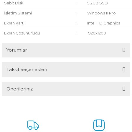
Sabit Disk
:
512GB SSD
İşletim Sistemi
:
Windows 11 Pro
Ekran Kartı
:
Intel HD Graphics
Ekran Çözünürlüğü
:
1920x1200
Yorumlar
Taksit Seçenekleri
Bu ürüne ilk yorumu siz yapın!
Önerileriniz
Yorum Yaz
Bu ürünün fiyat bilgisi, resim, ürün açıklamalarında ve diğer
konularda yetersiz gördüğünüz noktaları öneri formunu kullanarak
tarafımıza iletebilirsiniz.
Görüş ve önerileriniz için teşekkür ederiz.