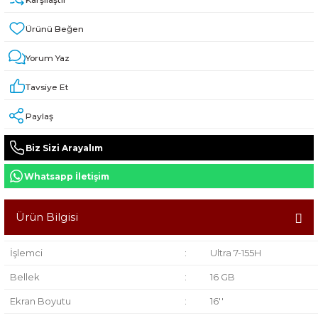
Yorum Yaz
Tavsiye Et
Paylaş
Biz Sizi Arayalım
Whatsapp İletişim
Ürün Bilgisi
İşlemci
:
Ultra 7-155H
Bellek
:
16 GB
Ekran Boyutu
:
16''