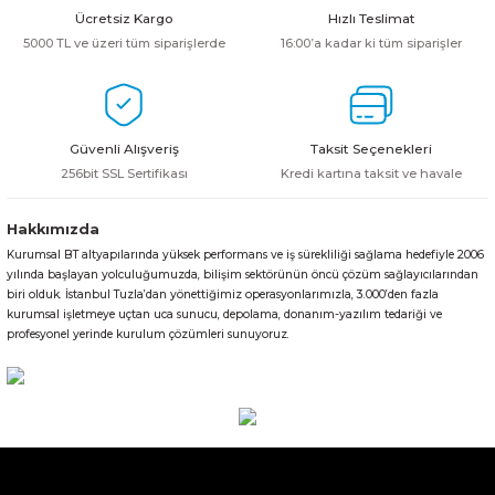
Ürün resmi kalitesiz, bozuk veya görüntülenemiyor.
Ücretsiz Kargo
Hızlı Teslimat
Ürün açıklamasında eksik bilgiler bulunuyor.
5000 TL ve üzeri tüm siparişlerde
16:00’a kadar ki tüm siparişler
Ürün bilgilerinde hatalar bulunuyor.
Ürün fiyatı diğer sitelerden daha pahalı.
Bu ürüne benzer farklı alternatifler olmalı.
Güvenli Alışveriş
Taksit Seçenekleri
256bit SSL Sertifikası
Kredi kartına taksit ve havale
Hakkımızda
Kurumsal BT altyapılarında yüksek performans ve iş sürekliliği sağlama hedefiyle 2006
Gönder
yılında başlayan yolculuğumuzda, bilişim sektörünün öncü çözüm sağlayıcılarından
biri olduk. İstanbul Tuzla’dan yönettiğimiz operasyonlarımızla, 3.000’den fazla
kurumsal işletmeye uçtan uca sunucu, depolama, donanım-yazılım tedariği ve
profesyonel yerinde kurulum çözümleri sunuyoruz.