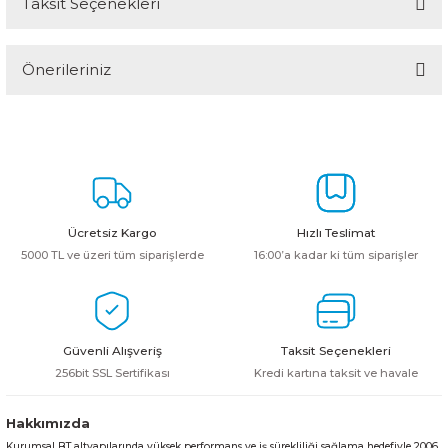
Taksit Seçenekleri
Bu ürüne ilk yorumu siz yapın!
Önerileriniz
Yorum Yaz
Bu ürünün fiyat bilgisi, resim, ürün açıklamalarında ve diğer
konularda yetersiz gördüğünüz noktaları öneri formunu kullanarak
tarafımıza iletebilirsiniz.
Görüş ve önerileriniz için teşekkür ederiz.
Ürün resmi kalitesiz, bozuk veya görüntülenemiyor.
Ücretsiz Kargo
Hızlı Teslimat
Ürün açıklamasında eksik bilgiler bulunuyor.
5000 TL ve üzeri tüm siparişlerde
16:00’a kadar ki tüm siparişler
Ürün bilgilerinde hatalar bulunuyor.
Ürün fiyatı diğer sitelerden daha pahalı.
Bu ürüne benzer farklı alternatifler olmalı.
Güvenli Alışveriş
Taksit Seçenekleri
256bit SSL Sertifikası
Kredi kartına taksit ve havale
Hakkımızda
Kurumsal BT altyapılarında yüksek performans ve iş sürekliliği sağlama hedefiyle 2006