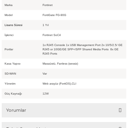
Marka
Fortinet
Model
FortiGate FG-90G
Lisans Süresi
1 Yıl
İşlemci
Fortinet SoC4
1x RJ45 Console 1x USB Management Port 2x 10/5/2.5/ GE
Portlar
RJ45 or 10GE/GE SFP+/SFP Shared Media Ports 8x GE
RJ45 Ports
Kasa Yapısı
Masaüstü, Fanless (sessiz)
SD-WAN
Var
Yönetim
Web arayüz (FortiOS),CLI
Güç Kaynağı
12W
Yorumlar