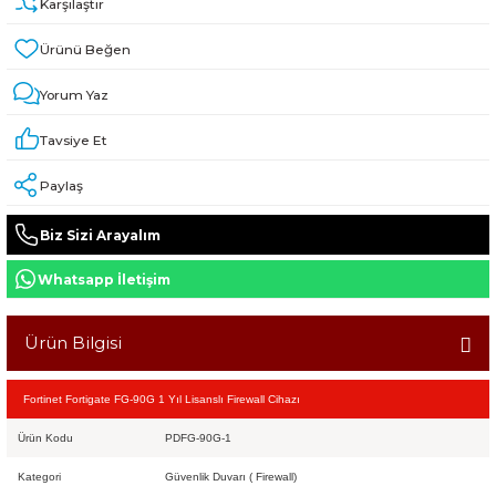
Karşılaştır
Yorum Yaz
Tavsiye Et
Paylaş
Biz Sizi Arayalım
Whatsapp İletişim
Ürün Bilgisi
Fortinet Fortigate FG-90G 1 Yıl Lisanslı Firewall Cihazı
Ürün Kodu
PDFG-90G-1
Kategori
Güvenlik Duvarı ( Firewall)