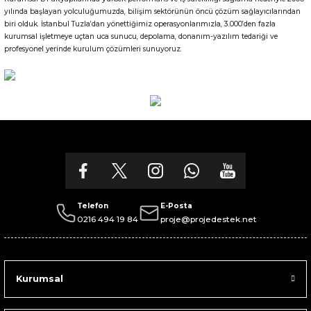
Gönder
yılında başlayan yolculuğumuzda, bilişim sektörünün öncü çözüm sağlayıcılarından
biri olduk. İstanbul Tuzla’dan yönettiğimiz operasyonlarımızla, 3.000’den fazla
kurumsal işletmeye uçtan uca sunucu, depolama, donanım-yazılım tedariği ve
profesyonel yerinde kurulum çözümleri sunuyoruz.
Telefon
E-Posta
0216 494 19 84
proje@projedestek.net
Kurumsal