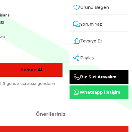
Lisans
15
Yorum Yaz
hil
Tavsiye Et
Paylaş
Hemen Al
Biz Sizi Arayalım
2-5 günde ücretsiz gönderim
Whatsapp İletişim
Önerileriniz