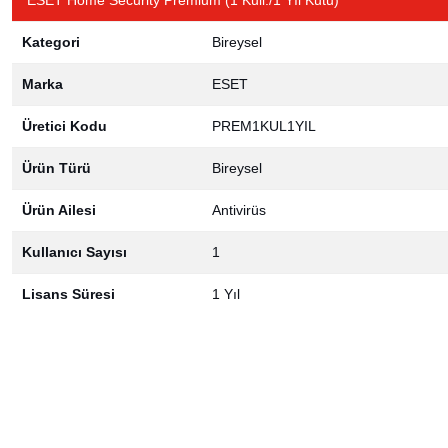
ESET Home Security Premium (1 Kull./1 Yıl Kutu)
Kategori
Bireysel
Marka
ESET
Üretici Kodu
PREM1KUL1YIL
Ürün Türü
Bireysel
Ürün Ailesi
Antivirüs
Kullanıcı Sayısı
1
Lisans Süresi
1 Yıl
Bu ürünün fiyat bilgisi, resim, ürün açıklamalarında ve diğer konulard
Görüş ve önerileriniz için teşekkür ederiz.