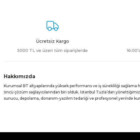
Ürün resmi kalitesiz, bozuk veya görüntülenemiyor.
Ürün açıklamasında eksik bilgiler bulunuyor.
Ürün bilgilerinde hatalar bulunuyor.
Ürün fiyatı diğer sitelerden daha pahalı.
Bu ürüne benzer farklı alternatifler olmalı.
Ücretsiz Kargo
5000 TL ve üzeri tüm siparişlerde
16:00’
Hakkımızda
Kurumsal BT altyapılarında yüksek performans ve iş sürekliliği sağlama
öncü çözüm sağlayıcılarından biri olduk. İstanbul Tuzla’dan yönettiğim
sunucu, depolama, donanım-yazılım tedariği ve profesyonel yerinde k