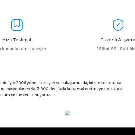
Yorum Yaz
Hızlı Teslimat
Güvenli Alışveri
a kadar ki tüm siparişler
256bit SSL Sertifik
Gönder
 hedefiyle 2006 yılında başlayan yolculuğumuzda, bilişim sektörünün
iz operasyonlarımızla, 3.000’den fazla kurumsal işletmeye uçtan uca
urulum çözümleri sunuyoruz.