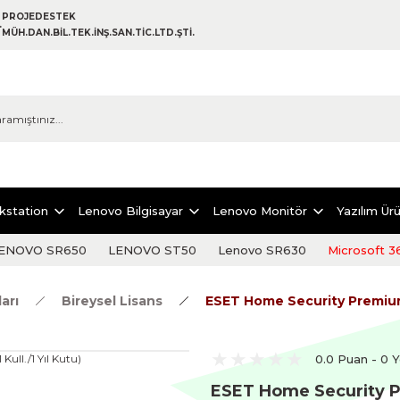
PROJEDESTEK
MÜH.DAN.BİL.TEK.İNŞ.SAN.TİC.LTD.ŞTİ.
kstation
Lenovo Bilgisayar
Lenovo Monitör
Yazılım Ürü
ENOVO SR650
LENOVO ST50
Lenovo SR630
Microsoft 3
arı
Bireysel Lisans
ESET Home Security Premium (
0.0 Puan - 0 
ESET Home Security Pre