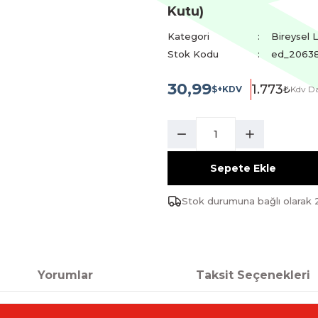
Kutu)
Kategori
Bireysel 
Stok Kodu
ed_20638
30,99
1.773
₺
$+KDV
Kdv Da
Sepete Ekle
Stok durumuna bağlı olarak 
Yorumlar
Taksit Seçenekleri