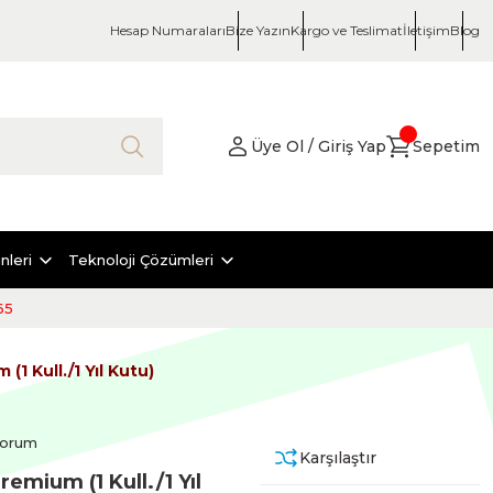
Hesap Numaraları
Bize Yazın
Kargo ve Teslimat
İletişim
Blog
Üye Ol / Giriş Yap
Sepetim
nleri
Teknoloji Çözümleri
65
1 Kull./1 Yıl Kutu)
Yorum
Karşılaştır
mium (1 Kull./1 Yıl