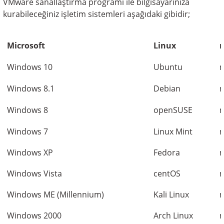
VMware sanallaştırma programı ile bilgisayarınıza
kurabileceğiniz işletim sistemleri aşağıdaki gibidir;
Microsoft
Linux
Windows 10
Ubuntu
m
Windows 8.1
Debian
m
Windows 8
openSUSE
m
Windows 7
Linux Mint
m
Windows XP
Fedora
m
Windows Vista
centOS
m
Windows ME (Millennium)
Kali Linux
m
Windows 2000
Arch Linux
m