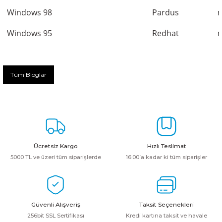
Windows 98
Pardus
m
Windows 95
Redhat
m
Tüm Bloglar
Ücretsiz Kargo
Hızlı Teslimat
5000 TL ve üzeri tüm siparişlerde
16:00’a kadar ki tüm siparişler
Güvenli Alışveriş
Taksit Seçenekleri
256bit SSL Sertifikası
Kredi kartına taksit ve havale