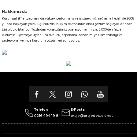
Hakkımızda
Kurumsal BT altyapılarında yüksek performans ve iş sürekliliği sağlama hedefiyle 2006
yılında başlayan yolculuğumuzda, bilişim sektörünün öncü çözüm sağlayıcılarından
biri olduk. İstanbul Tuzla’dan yönettiğimiz operasyonlarımızla, 3.000’den fazla
kurumsal işletmeye uçtan uca sunucu, depolama, donanım-yazılım tedariği ve
profesyonel yerinde kurulum çözümleri sunuyoruz.
Telefon
E-Posta
0216 494 19 84
proje@projedestek.net