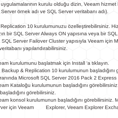
uygulamalarının kurulu olduğu dizin, Veeam hizmet 
L Server örnek adı ve SQL Server veritabanı adı).
plication 10 kurulumunuzu özelleştirebilirsiniz. Hizmet
mınızın bir SQL Server Always ON yapısına veya bir S
SQL Server Failover Cluster yapısıyla Veeam için M
itabanı yapılandırabilirsiniz.
eam kurulumunu başlatmak için Install ‘a tıklayın.
 Backup & Replication 10 kurulumunun başladığını gö
kranında Microsoft SQL Server 2016 Pack 2 Express 
eam Kataloğu kurulumunun başladığını görebilirsiniz
ladığını görebilirsiniz.
am konsol kurulumunun başladığını görebilirsiniz. M
erver için Veeam Explorer, Veeam Explorer Exchane