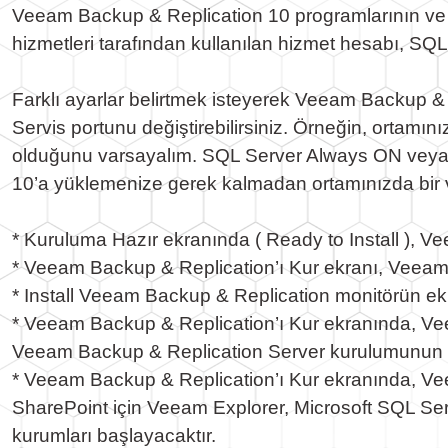
Veeam Backup & Replication 10 programlarının ve 
hizmetleri tarafından kullanılan hizmet hesabı, SQ
Farklı ayarlar belirtmek isteyerek Veeam Backup & Re
Servis portunu değiştirebilirsiniz. Örneğin, orta
olduğunu varsayalım. SQL Server Always ON veya 
10’a yüklemenize gerek kalmadan ortamınızda bir ver
* Kuruluma Hazır ekranında ( Ready to Install ), Ve
* Veeam Backup & Replication’ı Kur ekranı, Veeam
* Install Veeam Backup & Replication monitörün e
* Veeam Backup & Replication’ı Kur ekranında, Ve
Veeam Backup & Replication Server kurulumunun baş
* Veeam Backup & Replication’ı Kur ekranında, Vee
SharePoint için Veeam Explorer, Microsoft SQL S
kurumları başlayacaktır.