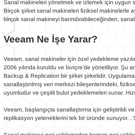
Sanal makineleri yönetmek ve izlemek için uygun si
Birçok şirket sanal makineleri fiziksel makinelerle
birçok sanal makineyi barındırabileceğinden, sanal 
Veeam Ne İşe Yarar?
Veeam, sanal makineler için özel yedekleme yazılım
2006 yılında kuruldu ve İsviçre’de yönetiliyor. Şu 
Backup & Replication bir şirket şirketidir. Uygulama
sanallaştırılmış veri merkezi bileşenlerindeki, fizik
uyumludur ve çeşitli bulut yedeklemeleri sunar. Hiz
Veeam, başlangıçta sanallaştırma için geliştirildi v
replikasyon yeteneklerini tek bir üründe sunuyor. 
Sanal makineyi geri yüklemeden hemen geri yüklene