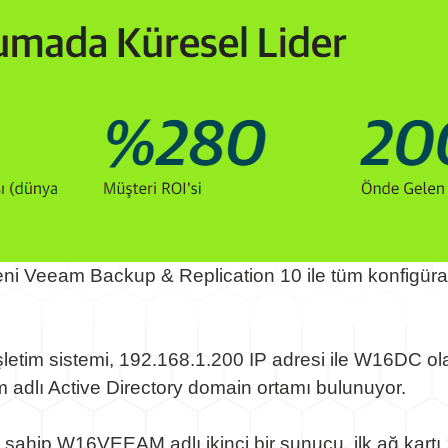
ni Veeam Backup & Replication 10 ile tüm konfigüra
tim sistemi, 192.168.1.200 IP adresi ile W16DC olar
m adlı Active Directory domain ortamı bulunuyor.
ahip W16VEEAM adlı ikinci bir sunucu, ilk ağ kartı 