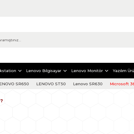
kstation
Lenovo Bilgisayar
Lenovo Monitör
Yazılım Ürü
ENOVO SR650
LENOVO ST50
Lenovo SR630
Microsoft 3
r?