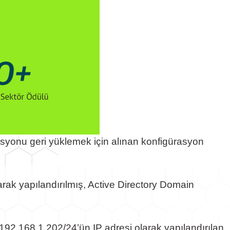
syonu geri yüklemek için alınan konfigürasyon
ak yapılandırılmış, Active Directory Domain
192.168.1.202/24’ün IP adresi olarak yapılandırılan