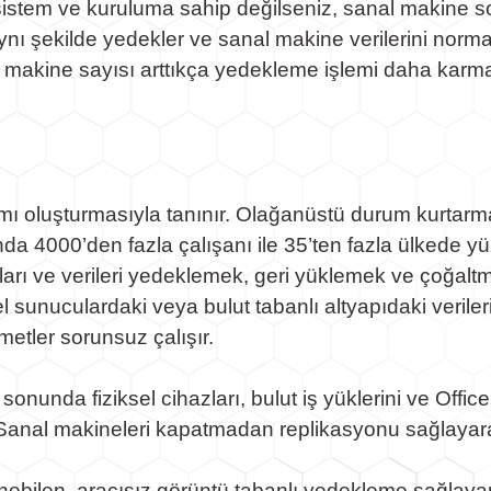
stem ve kuruluma sahip değilseniz, sanal makine sor
 aynı şekilde yedekler ve sanal makine verilerini nor
makine sayısı arttıkça yedekleme işlemi daha karmaşık
ı oluşturmasıyla tanınır. Olağanüstü durum kurtarma t
anda 4000’den fazla çalışanı ile 35’ten fazla ülkede
ları ve verileri yedeklemek, geri yüklemek ve çoğaltm
sel sunuculardaki veya bulut tabanlı altyapıdaki verile
metler sorunsuz çalışır.
e sonunda fiziksel cihazları, bulut iş yüklerini ve O
, Sanal makineleri kapatmadan replikasyonu sağlayar
bilen, aracısız görüntü tabanlı yedekleme sağlayan y