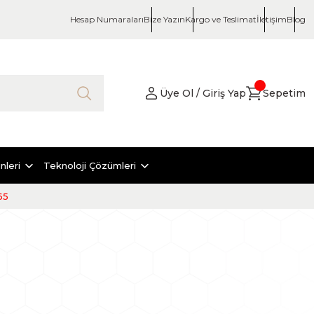
Hesap Numaraları
Bize Yazın
Kargo ve Teslimat
İletişim
Blog
Üye Ol / Giriş Yap
Sepetim
nleri
Teknoloji Çözümleri
65