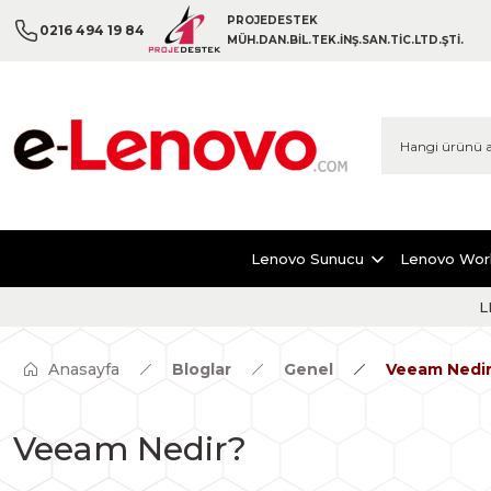
PROJEDESTEK
0216 494 19 84
MÜH.DAN.BİL.TEK.İNŞ.SAN.TİC.LTD.ŞTİ.
Lenovo Sunucu
Lenovo Wor
L
Anasayfa
Bloglar
Genel
Veeam Nedi
Veeam Nedir?