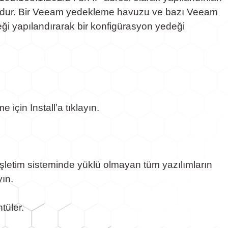
uludur. Bir Veeam yedekleme havuzu ve bazı Veeam
ği yapılandırarak bir konfigürasyon yedeği
çin Install’a tıklayın.
şletim sisteminde yüklü olmayan tüm yazılımların
yın.
tüler.