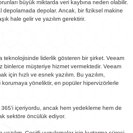
unları büyük miktarda veri kaybına neden olabilir.
mal depolamada depolar. Ancak, bir fiziksel makine
 hale gelir ve yazılım gerektirir.
eknolojisinde liderlik gösteren bir şirket. Veeam
 yüz binlerce müşteriye hizmet vermektedir. Veeam
ak için hızlı ve esnek yazılım. Bu yazılım,
ri korumaya yöneliktir, en popüler hipervizörlerle
ffice 365’i içeriyordu, ancak hem yedekleme hem de
ak sektöre öncülük ediyor.
azılım. Çeşitli uygulamalar için kurtarma süresi